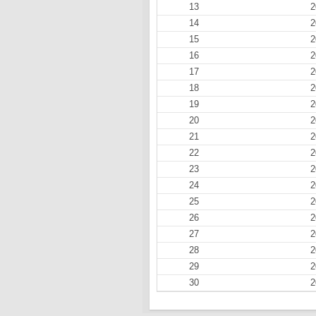
13
2
14
2
15
2
16
2
17
2
18
2
19
2
20
2
21
2
22
2
23
2
24
2
25
2
26
2
27
2
28
2
29
2
30
2