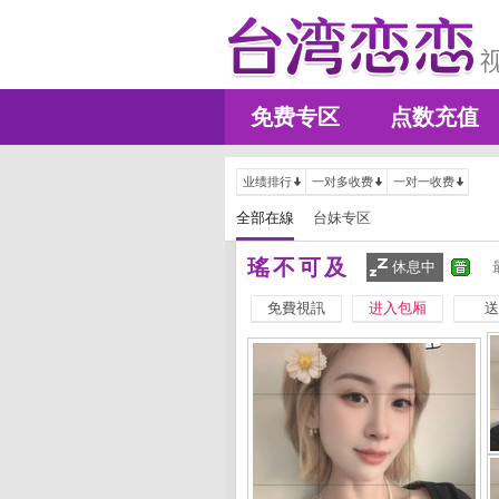
免费专区
点数充值
业绩排行
一对多收费
一对一收费
全部在線
台妹专区
瑤不可及
休息中
免費視訊
进入包厢
送