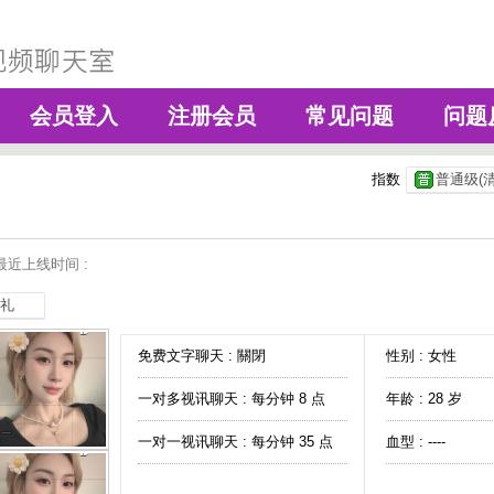
会员登入
注册会员
常见问题
问题
指数
普通级(清
最近上线时间 :
礼
免费文字聊天 :
關閉
性别 : 女性
一对多视讯聊天 :
每分钟 8 点
年龄 : 28 岁
一对一视讯聊天 :
每分钟 35 点
血型 : ----