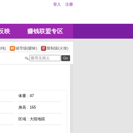
登入
注册
反映
赚钱联盟专区
纯)
辅导级(暧昧)
限制级(火辣)
体重 : 47
身高 : 165
区域 : 大陸地區